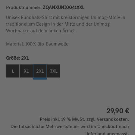
Produktnummer:
ZQANXUNI0041XXL
Unisex Rundhals-Shirt mit kreisförmigen Unimog-Motiv in
traditionellem Design in der Mitte und der Unimog
Wortmarke auf dem linken Ärmel.
Material: 100% Bio-Baumwolle
auswählen
Größe:
2XL
L
XL
2XL
3XL
29,90 €
Preis inkl. 19 % MwSt. zzgl. Versandkosten.
Die tatsächliche Mehrwertsteuer wird im Checkout nach
Lieferland angepasst.