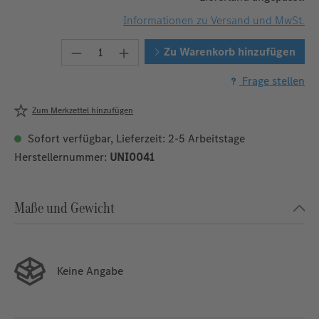
Informationen zu Versand und MwSt.
Produkt Anzahl: Gib den gewünschten W
Zu Warenkorb hinzufügen
Frage stellen
Zum Merkzettel hinzufügen
Sofort verfügbar, Lieferzeit: 2-5 Arbeitstage
Herstellernummer:
UNI0041
Maße und Gewicht
Keine Angabe