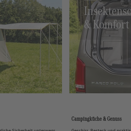
Insektens
& Komfort
Campingküche & Genuss
liche Sicherheit unterwegs.
Geschirr, Besteck und prakt