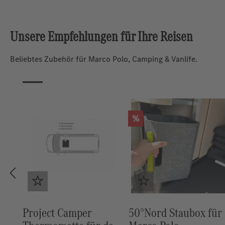
Unsere Empfehlungen für Ihre Reisen
Beliebtes Zubehör für Marco Polo, Camping & Vanlife.
Rabatt
Rabatt
%
%
50°Nord Staubox für
VANIM CaliHeat MP