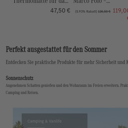
das
Marco Polo –
Set Bajonett Line
Passgenau für den
50 €
119,00
127,9
(5.93% Rabatt)
126,50 €
(5.25% Rabatt)
134,99 €
o
Gasschrank
€
Perfekt ausgestattet für den Sommer
Entdecken Sie praktische Produkte für mehr Sicherheit und 
Sonnenschutz
Angenehmen Schatten genießen und den Wohnraum im Freien erweitern. Prakt
Camping und Reisen.
Camping & Vanlife