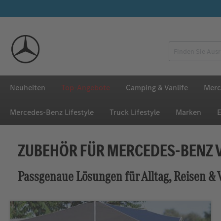
 Hauptinhalt springen
Zur Suche springen
Zur Hauptnavigation springen
Neuheiten
Top-Angebote
Camping & Vanlife
Merc
Mercedes‑Benz Lifestyle
Truck Lifestyle
Marken
E
ZUBEHÖR FÜR MERCEDES‑BENZ V
Passgenaue Lösungen für Alltag, Reisen & V