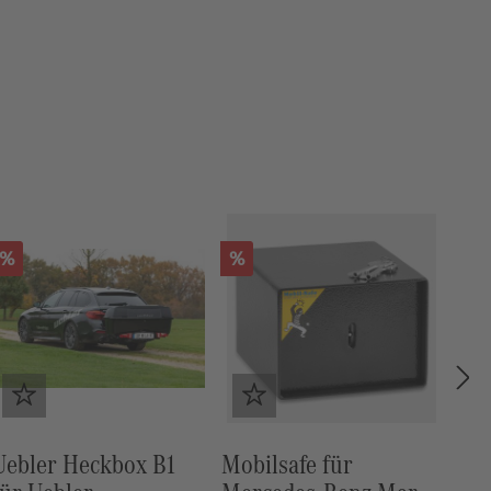
Rabatt
%
Mobilsafe für
Kühlrucksack