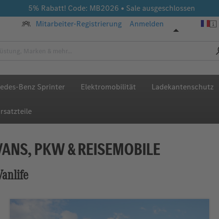
5% Rabatt! Code: MB2026 • Sale ausgeschlossen
Mitarbeiter-Registrierung
Anmelden
edes-Benz Sprinter
Elektromobilität
Ladekantenschutz
rsatzteile
ANS, PKW & REISEMOBILE
anlife