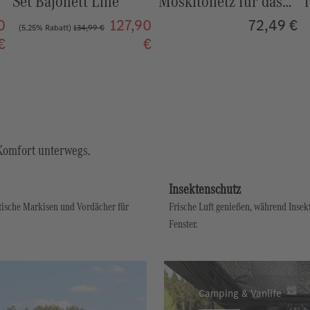
Moskitonetz für das
für Uebler
Dachfenster im
Fahrradträger – 300 L
0
72,49 €
(4.59% Rabatt)
826,97 €
Aufstelldach
Transportbox,
€
789,00 €
Mercedes-Benz Marco
abschließbar
Polo (W447)
Komfort unterwegs.
Insektenschutz
ische Markisen und Vordächer für
Frische Luft genießen, während Insek
Fenster.
Camping & Vanlife