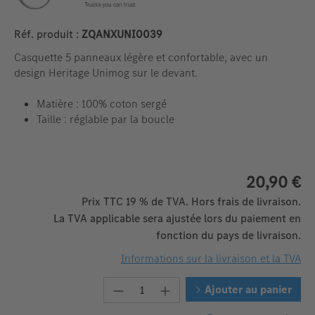
Réf. produit :
ZQANXUNI0039
Casquette 5 panneaux légère et confortable, avec un
design Heritage Unimog sur le devant.
Matière : 100% coton sergé
Taille : réglable par la boucle
20,90 €
Prix TTC 19 % de TVA. Hors frais de livraison.
La TVA applicable sera ajustée lors du paiement en
fonction du pays de livraison.
Informations sur la livraison et la TVA
Quantité de produit : Entrez la 
Ajouter au panier