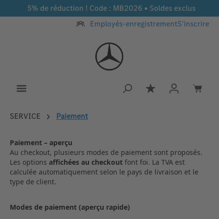
5% de réduction ! Code : MB2026 • Soldes exclus
Passer au contenu principal
Employés-enregistrement
S'inscrire
Vous avez 0 article
SERVICE
Paiement
Paiement – aperçu
Au checkout, plusieurs modes de paiement sont proposés.
Les options
affichées au checkout
font foi. La TVA est
calculée automatiquement selon le pays de livraison et le
type de client.
Modes de paiement (aperçu rapide)