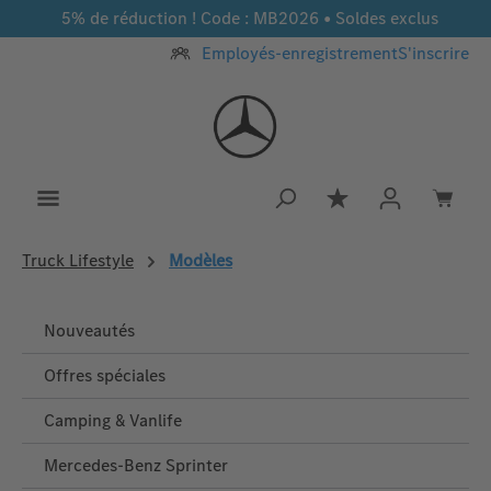
5% de réduction ! Code : MB2026 • Soldes exclus
Passer au contenu principal
Employés-enregistrement
S'inscrire
Vous avez 0 article
Truck Lifestyle
Modèles
Nouveautés
Offres spéciales
Camping & Vanlife
Mercedes-Benz Sprinter