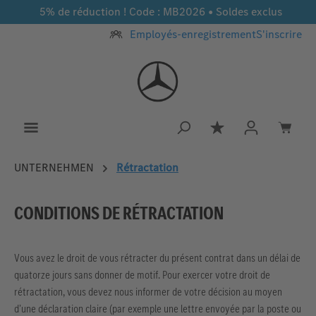
5% de réduction ! Code : MB2026 • Soldes exclus
Passer au contenu principal
Employés-enregistrement
S'inscrire
Vous avez 0 article
UNTERNEHMEN
Rétractation
CONDITIONS DE RÉTRACTATION
Vous avez le droit de vous rétracter du présent contrat dans un délai de
quatorze jours sans donner de motif. Pour exercer votre droit de
rétractation, vous devez nous informer de votre décision au moyen
d’une déclaration claire (par exemple une lettre envoyée par la poste ou