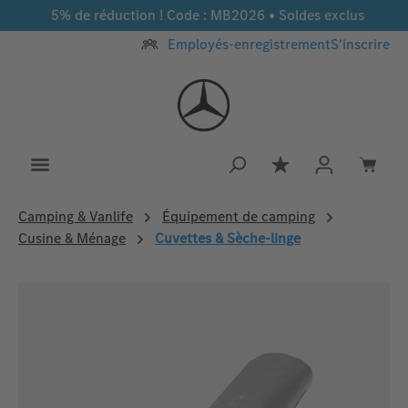
5% de réduction ! Code : MB2026 • Soldes exclus
Passer au contenu principal
Employés-enregistrement
S'inscrire
Vous avez 0 article
Camping & Vanlife
Équipement de camping
Cusine & Ménage
Cuvettes & Sèche-linge
Ignorer la galerie d'images