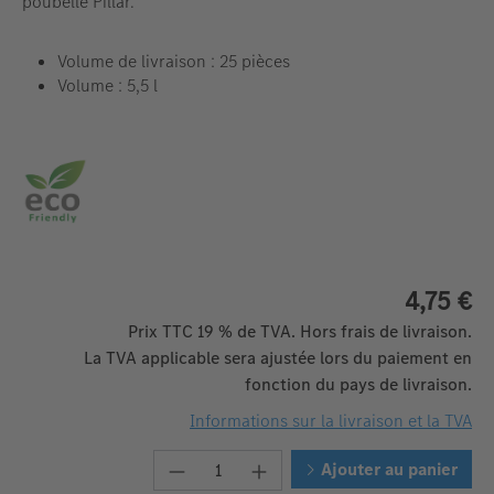
poubelle Pillar.
Volume de livraison : 25 pièces
Volume : 5,5 l
4,75 €
Prix TTC 19 % de TVA. Hors frais de livraison.
La TVA applicable sera ajustée lors du paiement en
fonction du pays de livraison.
Informations sur la livraison et la TVA
Quantité de produit : Entrez la 
Ajouter au panier