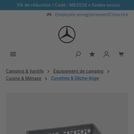
5% de réduction ! Code : MB2026 • Soldes exclus
Passer au contenu principal
Employés-enregistrement
S'inscrire
Vous avez 0 article
Camping & Vanlife
Équipement de camping
Cusine & Ménage
Cuvettes & Sèche-linge
Ignorer la galerie d'images