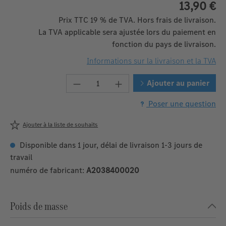
13,90 €
Prix TTC 19 % de TVA. Hors frais de livraison.
La TVA applicable sera ajustée lors du paiement en
fonction du pays de livraison.
Informations sur la livraison et la TVA
Quantité de produit : Entrez la q
Ajouter au panier
Poser une question
Ajouter à la liste de souhaits
Disponible dans 1 jour, délai de livraison 1-3 jours de
travail
numéro de fabricant:
A2038400020
Poids de masse