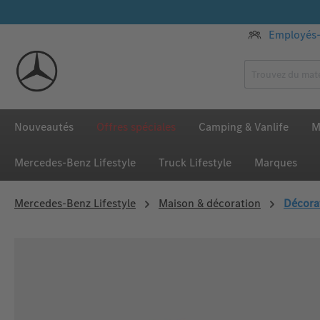
ser au contenu principal
Passer à la recherche
Passer à la navigation principale
Employés-
Nouveautés
Offres spéciales
Camping & Vanlife
M
Mercedes‑Benz Lifestyle
Truck Lifestyle
Marques
Mercedes‑Benz Lifestyle
Maison & décoration
Décora
Ignorer la galerie d'images