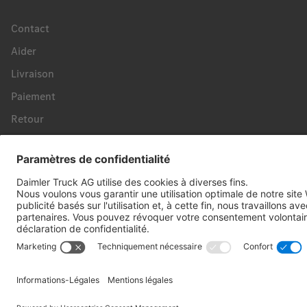
Contact
Aider
Livraison
Paiement
Retour
Révoquer un contrat
Payez en toute sécurité avec :
Suivez-nous: