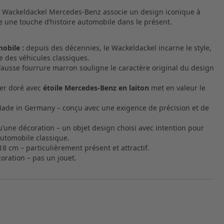
 le Wackeldackel Mercedes‑Benz associe un design iconique à
te une touche d’histoire automobile dans le présent.
obile :
depuis des décennies, le Wackeldackel incarne le style,
me des véhicules classiques.
fausse fourrure marron souligne le caractère original du design
ier doré avec
étoile Mercedes‑Benz en laiton
met en valeur le
ade in Germany – conçu avec une exigence de précision et de
’une décoration – un objet design choisi avec intention pour
automobile classique.
18 cm – particulièrement présent et attractif.
coration – pas un jouet.