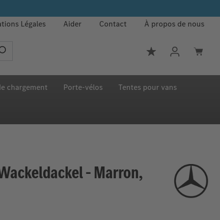
tions Légales
Aider
Contact
À propos de nous
Vous avez 0 article
 de chargement
Porte‑vélos
Tentes pour vans
Wackeldackel – Marron,