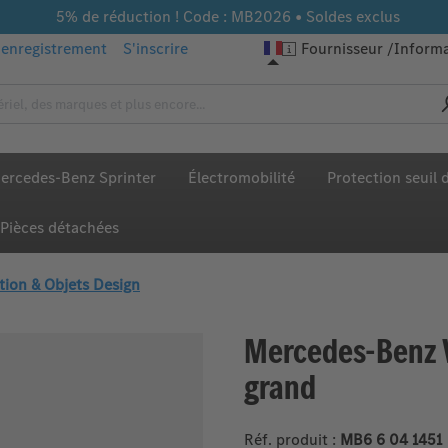
5% de réduction ! Code : MB2026 • Soldes exclus
enregistrement
S'inscrire
Fournisseur
Informa
ercedes-Benz Sprinter
Électromobilité
Protection seuil
Pièces détachées
tion & Objets Design
Mercedes‑Benz 
grand
Réf. produit :
MB6 6 04 1451