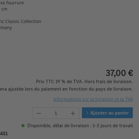
sse fourrure
8 cm
 Classic Collection
rmany
37,00 €
Prix TTC 19 % de TVA. Hors frais de livraison.
era ajustée lors du paiement en fonction du pays de livraison.
Informations sur la livraison et la TVA
Quantité de produit : Entrez la 
Ajouter au panier
Disponible, délai de livraison : 1-3 jours de travail
451