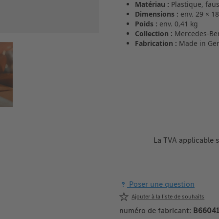
Matériau :
Plastique, fau
Dimensions :
env. 29 × 1
Poids :
env. 0,41 kg
Collection :
Mercedes‑Benz
Fabrication :
Made in Ge
La TVA applicable s
Poser une question
Ajouter à la liste de souhaits
numéro de fabricant:
B66041