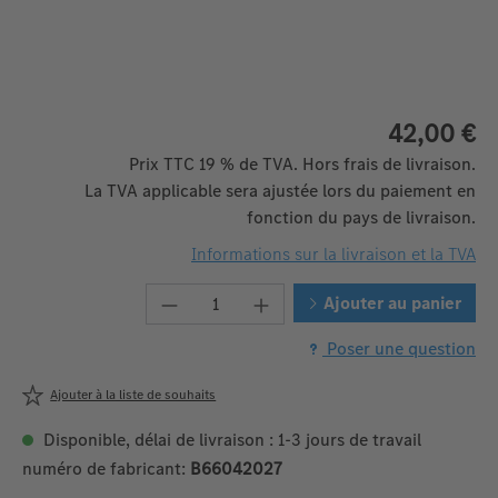
42,00 €
Prix TTC 19 % de TVA. Hors frais de livraison.
La TVA applicable sera ajustée lors du paiement en
fonction du pays de livraison.
Informations sur la livraison et la TVA
Quantité de produit : Entrez la q
Ajouter au panier
Poser une question
Ajouter à la liste de souhaits
Disponible, délai de livraison : 1-3 jours de travail
numéro de fabricant:
B66042027