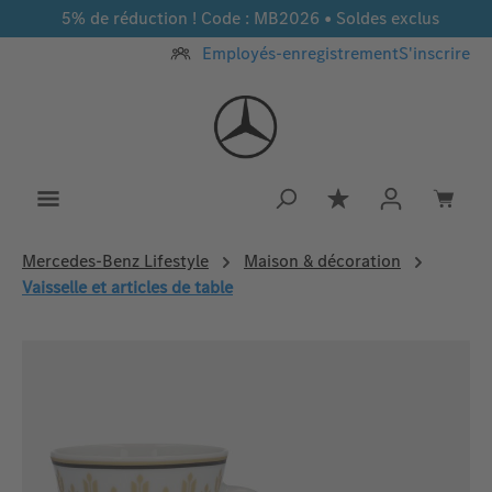
5% de réduction ! Code : MB2026 • Soldes exclus
Passer au contenu principal
Employés-enregistrement
S'inscrire
Vous avez 0 article
Mercedes‑Benz Lifestyle
Maison & décoration
Vaisselle et articles de table
Ignorer la galerie d'images