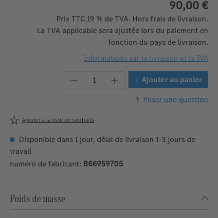
90,00 €
Prix TTC 19 % de TVA. Hors frais de livraison.
La TVA applicable sera ajustée lors du paiement en
fonction du pays de livraison.
Informations sur la livraison et la TVA
Quantité de produit : Entrez la q
Ajouter au panier
Poser une question
Ajouter à la liste de souhaits
Disponible dans 1 jour, délai de livraison 1-3 jours de
travail
numéro de fabricant:
B66959705
Poids de masse