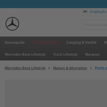
ser au contenu principal
Passer à la recherche
Passer à la navigation principale
Employés-
Nouveautés
Offres spéciales
Camping & Vanlife
M
Mercedes‑Benz Lifestyle
Truck Lifestyle
Marques
Mercedes‑Benz Lifestyle
Maison & décoration
Porte-c
Ignorer la galerie d'images