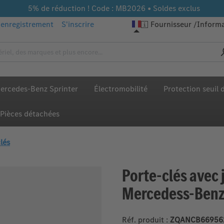
5% de réduction ! Code : MB2026 • Soldes exclus
enregistrement
S'inscrire
Fournisseur
Informa
ercedes-Benz Sprinter
Électromobilité
Protection seuil
Pièces détachées
lés
Porte-clés avec 
Mercedess-Benz
Réf. produit :
ZQANCB66956