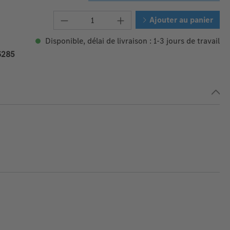
Quantité de produit : Entrez la 
Ajouter au panier
Disponible, délai de livraison : 1-3 jours de travail
6285