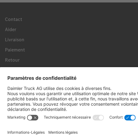
Contact
Aider
Livraison
Paiement
Retour
Révoquer un contrat
Payez en toute sécurité avec :