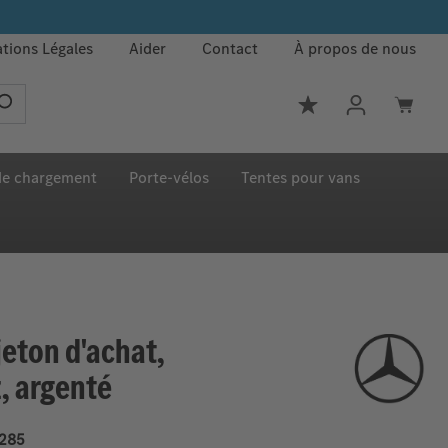
tions Légales
Aider
Contact
À propos de nous
Vous avez 0 article
 de chargement
Porte‑vélos
Tentes pour vans
jeton d'achat,
, argenté
285