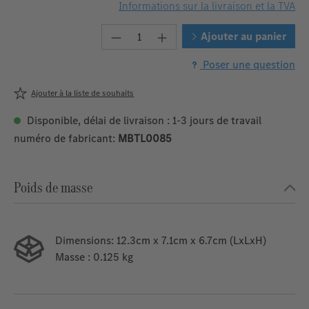
Informations sur la livraison et la TVA
Quantité de produit : Entrez la 
Ajouter au panier
Poser une question
Ajouter à la liste de souhaits
Disponible, délai de livraison : 1-3 jours de travail
numéro de fabricant:
MBTL0085
Poids de masse
Dimensions:
12.3cm x 7.1cm x 6.7cm (LxLxH)
Masse
: 0.125 kg