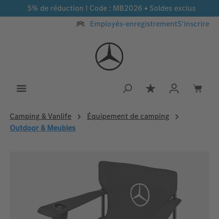
5% de réduction ! Code : MB2026 • Soldes exclus
Passer au contenu principal
Employés-enregistrement
S'inscrire
Vous avez 0 article
Camping & Vanlife
Équipement de camping
Outdoor & Meubles
Ignorer la galerie d'images