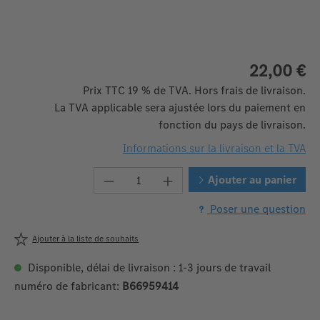
22,00 €
Prix TTC 19 % de TVA. Hors frais de livraison.
La TVA applicable sera ajustée lors du paiement en
fonction du pays de livraison.
Informations sur la livraison et la TVA
Quantité de produit : Entrez la q
Ajouter au panier
Poser une question
Ajouter à la liste de souhaits
Disponible, délai de livraison : 1-3 jours de travail
numéro de fabricant:
B66959414