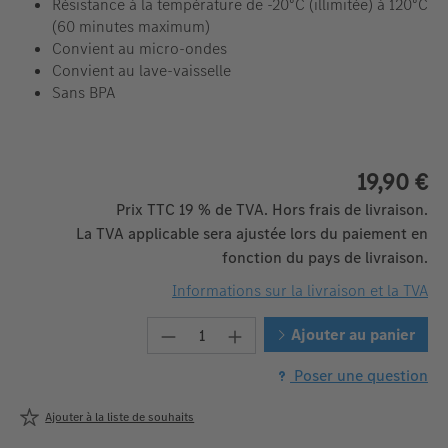
Résistance à la température de -20°C (illimitée) à 120°C
(60 minutes maximum)
Convient au micro-ondes
Convient au lave-vaisselle
Sans BPA
19,90 €
Prix TTC 19 % de TVA. Hors frais de livraison.
La TVA applicable sera ajustée lors du paiement en
fonction du pays de livraison.
Informations sur la livraison et la TVA
Quantité de produit : Entrez la 
Ajouter au panier
Poser une question
Ajouter à la liste de souhaits