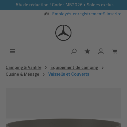
5% de réduction ! Code : MB2026 • Soldes exclus
Passer au contenu principal
Employés-enregistrement
S'inscrire
Vous avez 0 article
Camping & Vanlife
Équipement de camping
Cusine & Ménage
Vaisselle et Couverts
Ignorer la galerie d'images