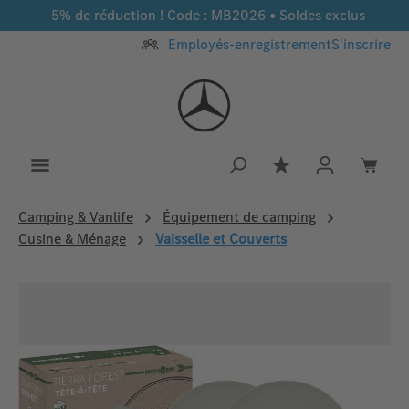
5% de réduction ! Code : MB2026 • Soldes exclus
Passer au contenu principal
Employés-enregistrement
S'inscrire
Vous avez 0 article
Camping & Vanlife
Équipement de camping
Cusine & Ménage
Vaisselle et Couverts
Ignorer la galerie d'images