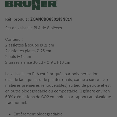
Réf. produit :
ZQANCB0830143NC14
Set de vaisselle PLA de 8 pièces
Contenu :
2 assiettes à soupe Ø 21 cm
2 assiettes plates Ø 25 cm
2 bols Ø 15 cm
2 tasses à anse 30 cd - Ø 9 x H10 cm
La vaisselle en PLA est fabriquée par polymérisation
d'acide lactique issu de plantes (maïs, canne à sucre --> )
matières premières renouvelables) au lieu de pétrole et est
en outre biodégradable ou compostable. Il génère environ
60% d'émissions de CO2 en moins par rapport au plastique
traditionnel.
Entièrement biodégradable.