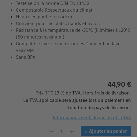
Testé selon la norme DIN EN 13432
Compostable Respectueux du climat
Neutre en goût et en odeur
Convient pour les plats chauds et froids
Résistance à la température de -20°C (illimitée) à 120°C
(60 minutes maximum)
Compatible avec le micro-ondes Convient au lave-
vaisselle
Sans BPA
44,90 €
Prix TTC 19 % de TVA. Hors frais de livraison.
La TVA applicable sera ajustée lors du paiement en
fonction du pays de livraison.
Informations sur la livraison et la TVA
Quantité de produit : Entrez la 
Ajouter au panier