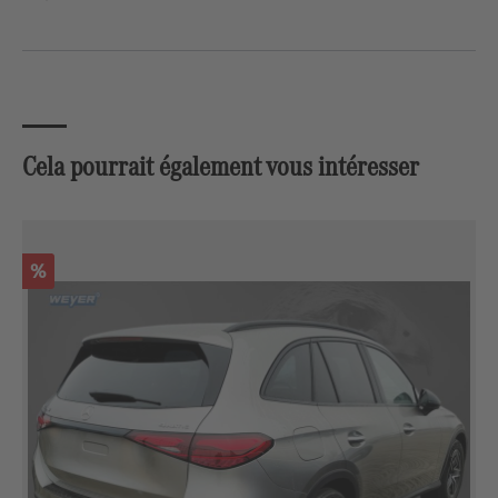
Cela pourrait également vous intéresser
Ignorer la galerie de produits
Réduction
%