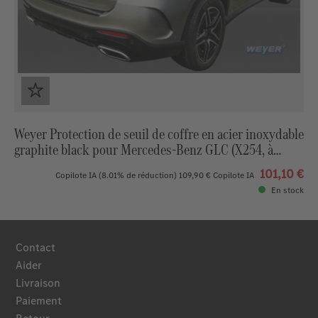
Weyer Protection de seuil de coffre en acier inoxydable
graphite black pour Mercedes‑Benz GLC (X254, à
partir de 2022)
101,10 €
Copilote IA
(8.01% de réduction)
109,90 €
Copilote IA
En stock
Contact
Aider
Livraison
Paiement