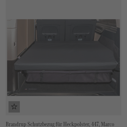
Brandrup Schutzbezug für Heckpolster, 447, Marco