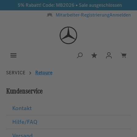
5% Rabatt! Code: MB2026 • Sale ausgeschlossen
Zum Hauptinhalt springen
Mitarbeiter-Registrierung
Anmelden
Du hast 0 Produkt
SERVICE
Retoure
Kundenservice
Kontakt
Hilfe/FAQ
Versand