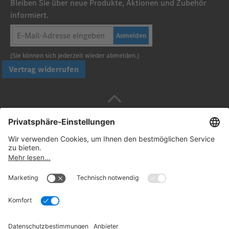
Bleiben Sie über neue Produkte, Aktionen und Zubehör
informiert.
Anmelden
(Sie können sich jederzeit wieder abmelden.)
Vertrag widerrufen
Sicher bezahlen mit
Folgen Sie uns:
© 2026. Daimler Truck AG. Alle Rechte vorbehalten