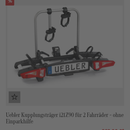
Rabatt
%
Uebler Kupplungsträger i21 Z90 für 2 Fahrräder – ohne
Einparkhilfe