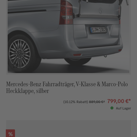
Mercedes-Benz Fahrradträger, V-Klasse & Marco-Polo
Heckklappe, silber
799,00 €*
(10.12% Rabatt)
889,00 €*
Auf Lager
Rabatt
%