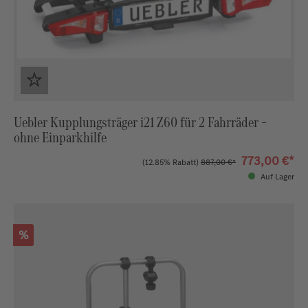
Uebler Kupplungsträger i21 Z60 für 2 Fahrräder –
ohne Einparkhilfe
773,00 €*
(12.85% Rabatt)
887,00 €*
Auf Lager
Rabatt
%