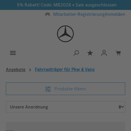
5% Rabatt! Code: MB2026 • Sale ausgeschlossen
Zum Hauptinhalt springen
Mitarbeiter-Registrierung
Anmelden
Du hast 0 Produkt
Angebote
Fahrradträger für Pkw & Vans
Produkte filtern