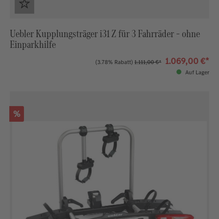
Uebler Kupplungsträger i31 Z für 3 Fahrräder – ohne
Einparkhilfe
1.069,00 €*
(3.78% Rabatt)
1.111,00 €*
Auf Lager
Rabatt
%