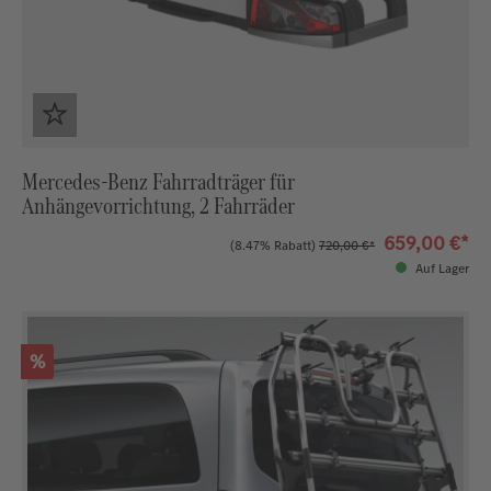
Mercedes-Benz Fahrradträger für
Anhängevorrichtung, 2 Fahrräder
659,00 €*
(8.47% Rabatt)
720,00 €*
Auf Lager
Rabatt
%