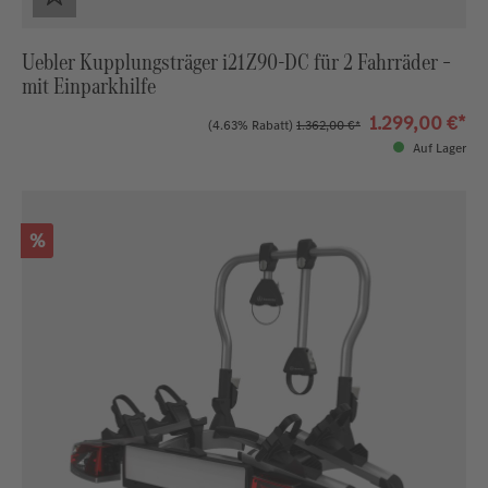
Uebler Kupplungsträger i21 Z90‑DC für 2 Fahrräder –
mit Einparkhilfe
1.299,00 €*
(4.63% Rabatt)
1.362,00 €*
Auf Lager
Rabatt
%