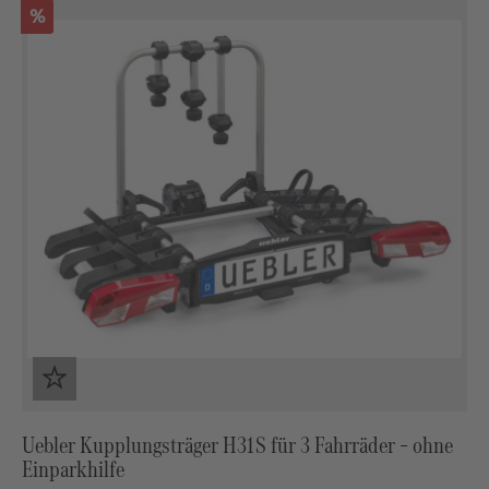
Rabatt
%
Uebler Kupplungsträger H31 S für 3 Fahrräder – ohne
Einparkhilfe