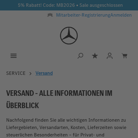
5% Rabatt! Code: MB2026 • Sale ausgeschlossen
Zum Hauptinhalt springen
Mitarbeiter-Registrierung
Anmelden
Du hast 0 Produkt
SERVICE
Versand
VERSAND – ALLE INFORMATIONEN IM
ÜBERBLICK
Nachfolgend finden Sie alle wichtigen Informationen zu
Liefergebieten, Versandarten, Kosten, Lieferzeiten sowie
steuerlichen Besonderheiten – für Privat‑ und