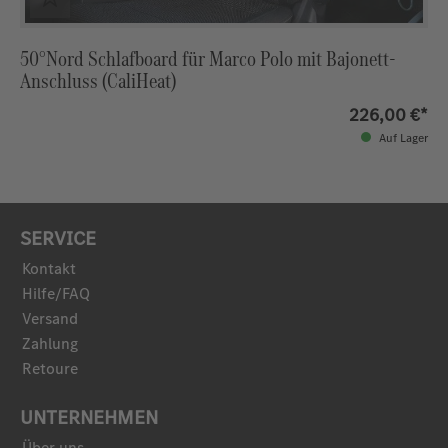
50°Nord Schlafboard für Marco Polo mit Bajonett-
Anschluss (CaliHeat)
226,00 €*
Auf Lager
SERVICE
Kontakt
Hilfe/FAQ
Versand
Zahlung
Retoure
UNTERNEHMEN
Über uns