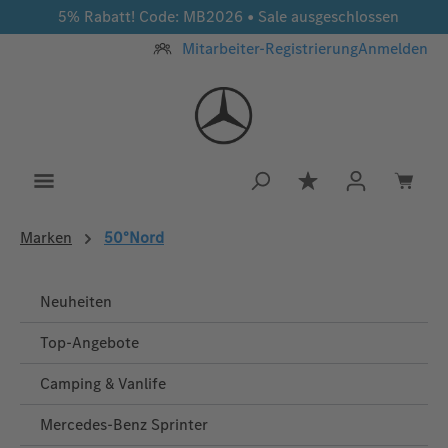
5% Rabatt! Code: MB2026 • Sale ausgeschlossen
Zum Hauptinhalt springen
Mitarbeiter-Registrierung
Anmelden
Du hast 0 Produkt
Marken
50°Nord
Neuheiten
Top-Angebote
Camping & Vanlife
Mercedes-Benz Sprinter