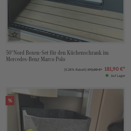
50°Nord Boxen-Set für den Küchenschrank im
Mercedes-Benz Marco Polo
181,90 €*
(5.26% Rabatt)
192,00 €*
Auf Lager
Rabatt
%