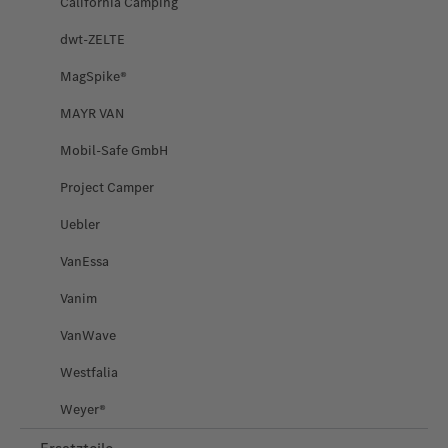
California Camping
dwt-ZELTE
MagSpike®
MAYR VAN
Mobil-Safe GmbH
Project Camper
Uebler
VanEssa
Vanim
VanWave
Westfalia
Weyer®