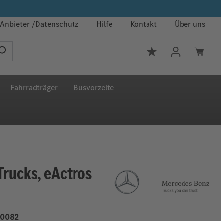
Anbieter
Datenschutz
Hilfe
Kontakt
Über uns
Du hast 0 Produkt
Fahrradträger
Busvorzelte
rucks, eActros
0082