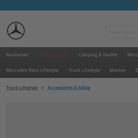
 Hauptinhalt springen
Zur Suche springen
Zur Hauptnavigation springen
Neuheiten
Top-Angebote
Camping & Vanlife
Merc
Mercedes‑Benz Lifestyle
Truck Lifestyle
Marken
E
Truck Lifestyle
Accessoires & Alltag
Bildergalerie überspringen