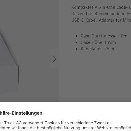
Kompaktes All-in-One Lade- u
Design bietet verschiedene An
USB-C Kabel, Adapter für Mic
Case Durchmesser: 7cm
Case Höhe: 1,9cm
Kabellänge: 75cm
Die tatsächliche