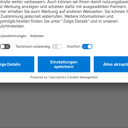
Frage stellen
Zum Merkzettel hinzufügen
Herstellernummer:
MBT0082