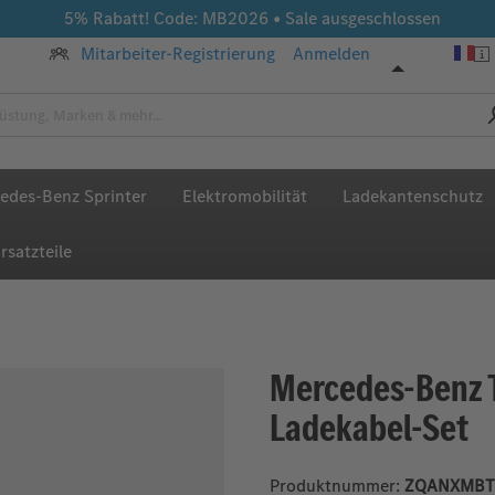
5% Rabatt! Code: MB2026 • Sale ausgeschlossen
Mitarbeiter-Registrierung
Anmelden
edes-Benz Sprinter
Elektromobilität
Ladekantenschutz
rsatzteile
Mercedes-Benz T
Ladekabel-Set
Produktnummer:
ZQANXMBT