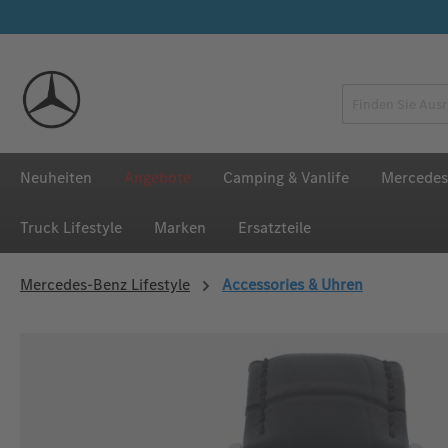
 Hauptinhalt springen
Zur Suche springen
Zur Hauptnavigation springen
Neuheiten
Angebote
Camping & Vanlife
Mercedes
Truck Lifestyle
Marken
Ersatzteile
Mercedes‑Benz Lifestyle
Accessories & Uhren
Bildergalerie überspringen