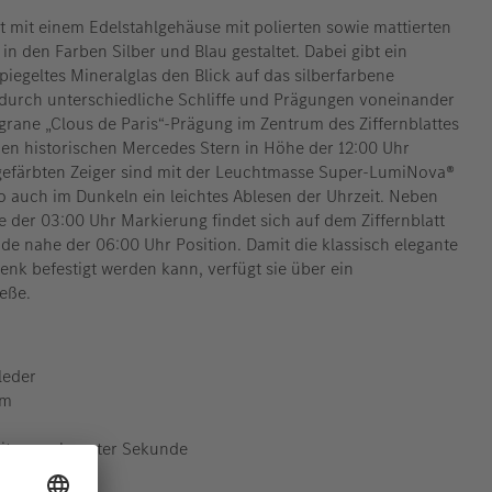
t mit einem Edelstahlgehäuse mit polierten sowie mattierten
in den Farben Silber und Blau gestaltet. Dabei gibt ein
piegeltes Mineralglas den Blick auf das silberfarbene
ch durch unterschiedliche Schliffe und Prägungen voneinander
igrane „Clous de Paris“-Prägung im Zentrum des Ziffernblattes
den historischen Mercedes Stern in Höhe der 12:00 Uhr
gefärbten Zeiger sind mit der Leuchtmasse Super-LumiNova®
 auch im Dunkeln ein leichtes Ablesen der Uhrzeit. Neben
 der 03:00 Uhr Markierung findet sich auf dem Ziffernblatt
de nahe der 06:00 Uhr Position. Damit die klassisch elegante
nk befestigt werden kann, verfügt sie über ein
eße.
leder
mm
t ausgelagerter Sekunde