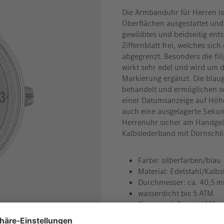
Die Armbanduhr für Herren is
Oberflächen ausgestattet und 
gewölbtes und beidseitig ents
Ziffernblatt frei, welches si
abgegrenzt. Besonders die fil
wirkt sehr edel und wird um 
Markierung ergänzt. Die blau
behandelt und ermöglichen so
einer Datumsanzeige auf Höhe
auch eine ausgelagerte Sekun
Herrenuhr sicher am Handgele
Kalbslederband mit Dornschli
Farbe: silberfarben/blau
Material: Edelstahl/Kalbs
Durchmesser: ca. 40,5 
wasserdicht bis 5 ATM
Quarzwerk Ronda 1019 mi
Swiss made