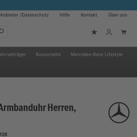
Anbieter
Datenschutz
Hilfe
Kontakt
Über uns
Du hast 0 Produkt
ahrradträger
Busvorzelte
Mercedes‑Benz Lifestyle
Armbanduhr Herren,
928