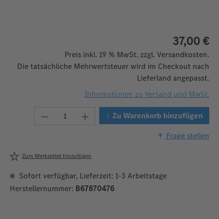
37,00 €
Preis inkl. 19 % MwSt. zzgl. Versandkosten.
Die tatsächliche Mehrwertsteuer wird im Checkout nach
Lieferland angepasst.
Informationen zu Versand und MwSt.
Produkt Anzahl: Gib den gewünschten We
Zu Warenkorb hinzufügen
Frage stellen
Zum Merkzettel hinzufügen
Sofort verfügbar, Lieferzeit: 1-3 Arbeitstage
Herstellernummer:
B67870476