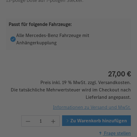
13-polige Dose auf 7-poligen Stecker.
Passt für folgende Fahrzeuge:
Alle Mercedes-Benz Fahrzeuge mit
Anhängerkupplung
27,00 €
Preis inkl. 19 % MwSt. zzgl. Versandkosten.
Die tatsächliche Mehrwertsteuer wird im Checkout nach
Lieferland angepasst.
Informationen zu Versand und MwSt.
Produkt Anzahl: Gib den gewünschten We
Zu Warenkorb hinzufügen
Frage stellen