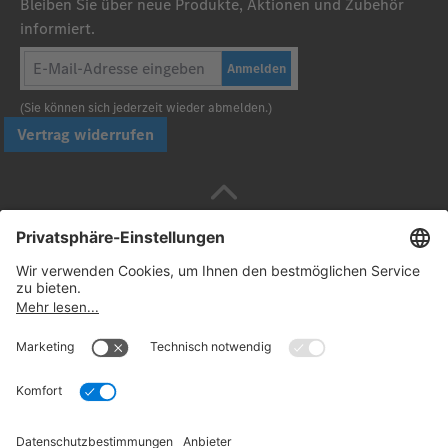
Bleiben Sie über neue Produkte, Aktionen und Zubehör
informiert.
Anmelden
(Sie können sich jederzeit wieder abmelden.)
Vertrag widerrufen
Sicher bezahlen mit
Folgen Sie uns:
© 2026. Daimler Truck AG. Alle Rechte vorbehalten