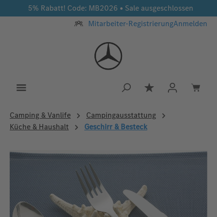
5% Rabatt! Code: MB2026 • Sale ausgeschlossen
Zum Hauptinhalt springen
Mitarbeiter-Registrierung
Anmelden
Du hast 0 Produkt
Camping & Vanlife
Campingausstattung
Küche & Haushalt
Geschirr & Besteck
Bildergalerie überspringen