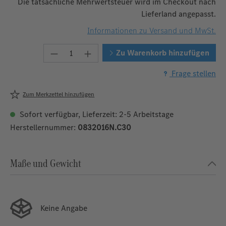
Die tatsächliche Mehrwertsteuer wird im Checkout nach
Lieferland angepasst.
Informationen zu Versand und MwSt.
Produkt Anzahl: Gib den gewünschten W
Zu Warenkorb hinzufügen
Frage stellen
Zum Merkzettel hinzufügen
Sofort verfügbar, Lieferzeit: 2-5 Arbeitstage
Herstellernummer:
0832016N.C30
Maße und Gewicht
Keine Angabe