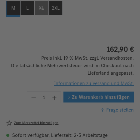
M
L
XL
2XL
(Diese Option ist zurzeit nicht verfügbar. )
162,90 €
Preis inkl. 19 % MwSt. zzgl. Versandkosten.
Die tatsächliche Mehrwertsteuer wird im Checkout nach
Lieferland angepasst.
Informationen zu Versand und MwSt.
Produkt Anzahl: Gib den gewünschten W
Zu Warenkorb hinzufügen
Frage stellen
Zum Merkzettel hinzufügen
Sofort verfügbar, Lieferzeit: 2-5 Arbeitstage