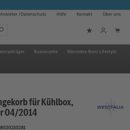
Anbieter
Datenschutz
Hilfe
Kontakt
Über uns
Du hast 0 Produkt
ahrradträger
Busvorzelte
Mercedes‑Benz Lifestyle
ngekorb für Kühlbox,
hr 04/2014
8020210281