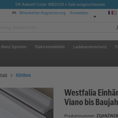
5% Rabatt! Code: MB2026 • Sale ausgeschlossen
Mitarbeiter-Registrierung
Anmelden
-Benz Sprinter
Elektromobilität
Ladekantenschutz
F
halt
Kühlbox
Westfalia Einhä
Viano bis Bauja
Produktnummer:
ZQANZW28