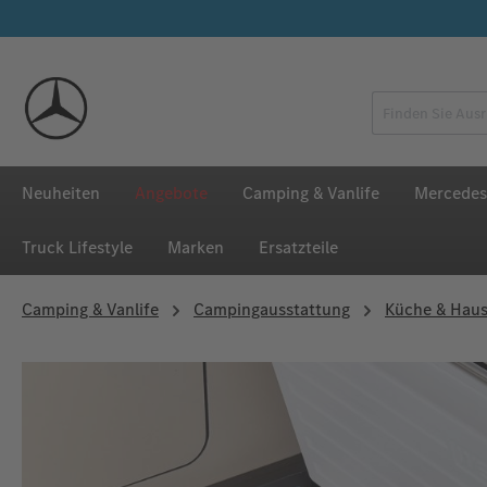
 Hauptinhalt springen
Zur Suche springen
Zur Hauptnavigation springen
Neuheiten
Angebote
Camping & Vanlife
Mercedes
Truck Lifestyle
Marken
Ersatzteile
Camping & Vanlife
Campingausstattung
Küche & Haus
Bildergalerie überspringen