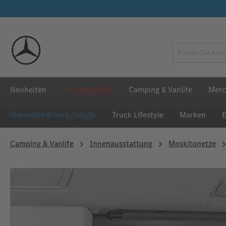
 Hauptinhalt springen
Zur Suche springen
Zur Hauptnavigation springen
Neuheiten
Top-Angebote
Camping & Vanlife
Merc
Mercedes‑Benz Lifestyle
Truck Lifestyle
Marken
E
Camping & Vanlife
Innenausstattung
Moskitonetze
Bildergalerie überspringen