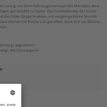
deale Lösung, um Ihren Fahrzeuginnenraum des Mercedes-Benz
gen gut belüftet zu halten. Das Schiebefenster der Küche
d das Gitter lästige Insekten und neugierige Blicke fernhält.
-Gaze können Sie frische Luft genießen, ohne sich um Mücken
ssen.
Fahrzeugs abgestimmt
Design des Fahrzeugs ein
e: