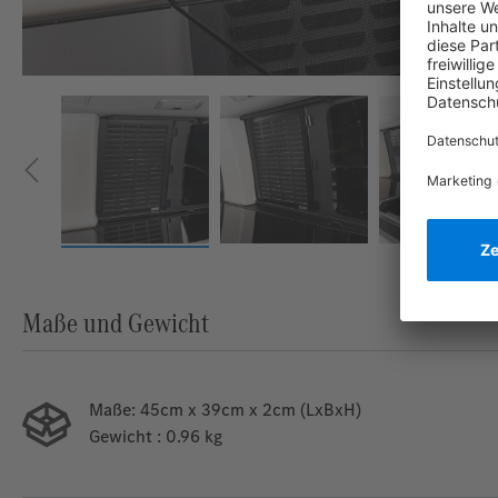
Maße und Gewicht
Maße:
45cm x 39cm x 2cm (LxBxH)
Gewicht
: 0.96 kg