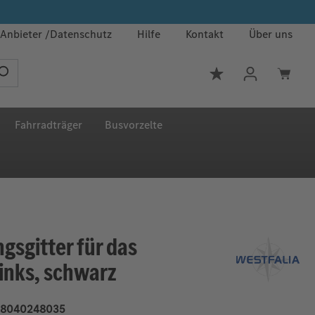
Anbieter
Datenschutz
Hilfe
Kontakt
Über uns
Du hast 0 Produkt
Fahrradträger
Busvorzelte
gsgitter für das
links, schwarz
8040248035