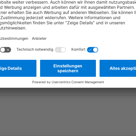
Die tatsächliche
Frage stellen
Zum Merkzettel hinzufügen
Herstellernummer:
2880402