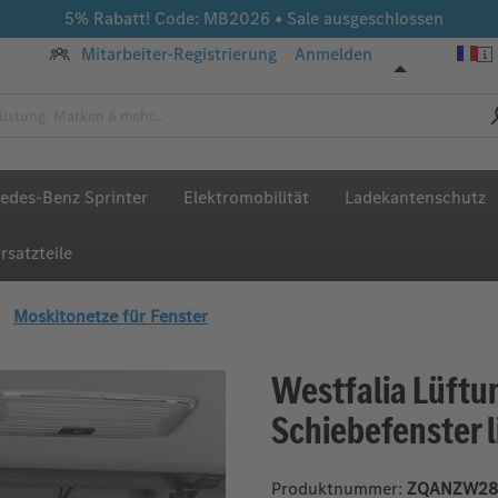
5% Rabatt! Code: MB2026 • Sale ausgeschlossen
Mitarbeiter-Registrierung
Anmelden
edes-Benz Sprinter
Elektromobilität
Ladekantenschutz
rsatzteile
Moskitonetze für Fenster
Westfalia Lüftun
Schiebefenster 
Produktnummer:
ZQANZW28