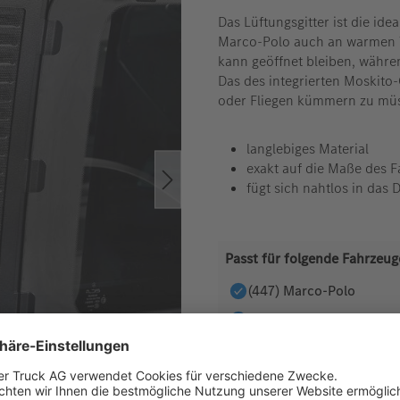
Das Lüftungsgitter ist die i
Marco-Polo auch an warmen Ta
kann geöffnet bleiben, währen
Das des integrierten Moskito
oder Fliegen kümmern zu mü
langlebiges Material
exakt auf die Maße des 
fügt sich nahtlos in das 
Passt für folgende Fahrzeug
(447) Marco-Polo
(639) VIANO