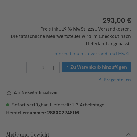
293,00 €
Preis inkl. 19 % MwSt. zzgl. Versandkosten.
Die tatsächliche Mehrwertsteuer wird im Checkout nach
Lieferland angepasst.
Informationen zu Versand und MwSt.
Produkt Anzahl: Gib den gewünschten W
Zu Warenkorb hinzufügen
Frage stellen
Zum Merkzettel hinzufügen
Sofort verfügbar, Lieferzeit: 1-3 Arbeitstage
Herstellernummer:
288002248116
Maße und Gewicht