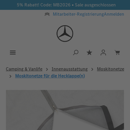
5% Rabatt! Code: MB2026 • Sale ausgeschlossen
Zum Hauptinhalt springen
Mitarbeiter-Registrierung
Anmelden
Du hast 0 Produkt
Camping & Vanlife
Innenausstattung
Moskitonetze
Moskitonetze für die Hecklappe(n)
Bildergalerie überspringen