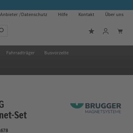
Anbieter
Datenschutz
Hilfe
Kontakt
Über uns
Du hast 0 Produkt
Fahrradträger
Busvorzelte
AG
net-Set
678