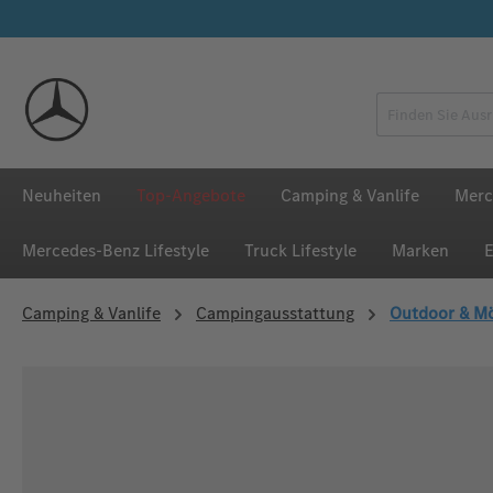
 Hauptinhalt springen
Zur Suche springen
Zur Hauptnavigation springen
Neuheiten
Top-Angebote
Camping & Vanlife
Merc
Mercedes‑Benz Lifestyle
Truck Lifestyle
Marken
E
Camping & Vanlife
Campingausstattung
Outdoor & M
Bildergalerie überspringen