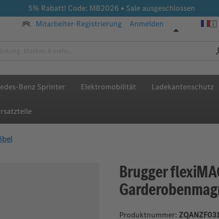
5% Rabatt! Code: MB2026 • Sale ausgeschlossen
Mitarbeiter-Registrierung
Anmelden
edes-Benz Sprinter
Elektromobilität
Ladekantenschutz
rsatzteile
öbel
Brugger flexiM
Garderobenmag
Produktnummer:
ZQANZF031