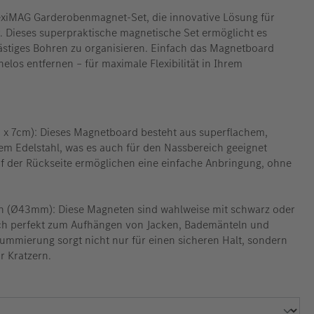
exiMAG Garderobenmagnet-Set, die innovative Lösung für
 Dieses superpraktische magnetische Set ermöglicht es
ästiges Bohren zu organisieren. Einfach das Magnetboard
los entfernen – für maximale Flexibilität in Ihrem
x 7cm): Dieses Magnetboard besteht aus superflachem,
em Edelstahl, was es auch für den Nassbereich geeignet
f der Rückseite ermöglichen eine einfache Anbringung, ohne
n (Ø43mm): Diese Magneten sind wahlweise mit schwarz oder
ch perfekt zum Aufhängen von Jacken, Bademänteln und
mmierung sorgt nicht nur für einen sicheren Halt, sondern
r Kratzern.