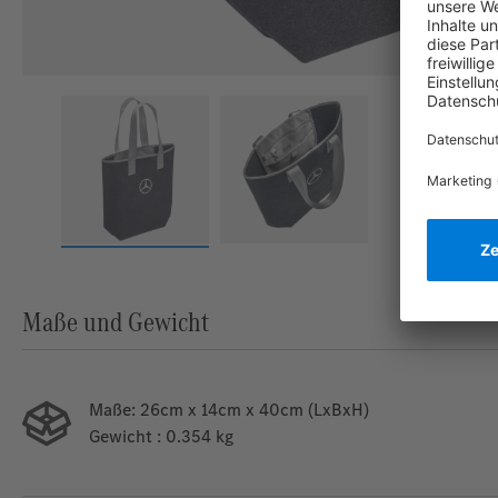
Maße und Gewicht
Maße:
26cm x 14cm x 40cm (LxBxH)
Gewicht
: 0.354 kg