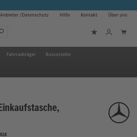
Anbieter
Datenschutz
Hilfe
Kontakt
Über uns
Du hast 0 Produkt
Fahrradträger
Busvorzelte
Einkaufstasche,
414