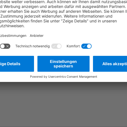
Die tatsächliche
Frage stellen
Zum Merkzettel hinzufügen
Herstellernummer:
B669594