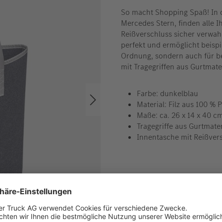
So macht Shopping Spaß! In d
Mercedes Stern, finden alle I
Reißverschluss sicher verwah
perfekt und ermöglicht beispi
Ordnung, sondern auch für be
mit Tragegriffen aus Gurtmater
Farbe: dunkelblau
Material: Filz aus 100 % 
Maße: ca. 26 x 14 x 40 c
Tragegriffe aus Gurtmater
Innentasche mit Reißver