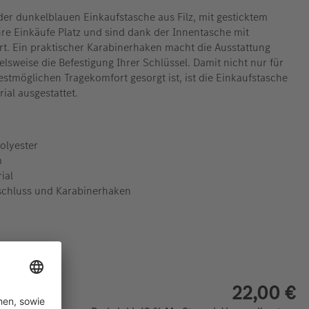
er dunkelblauen Einkaufstasche aus Filz, mit gesticktem
hre Einkäufe Platz und sind dank der Innentasche mit
rt. Ein praktischer Karabinerhaken macht die Ausstattung
elsweise die Befestigung Ihrer Schlüssel. Damit nicht nur für
stmöglichen Tragekomfort gesorgt ist, ist die Einkaufstasche
ial ausgestattet.
Polyester
m
ial
schluss und Karabinerhaken
22,00 €