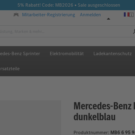
5% Rabatt! Code: MB2026 • Sale ausgeschlossen
Mitarbeiter-Registrierung
Anmelden
edes-Benz Sprinter
Elektromobilität
Ladekantenschutz
rsatzteile
Mercedes-Benz 
dunkelblau
Produktnummer:
MB6 6 95 9