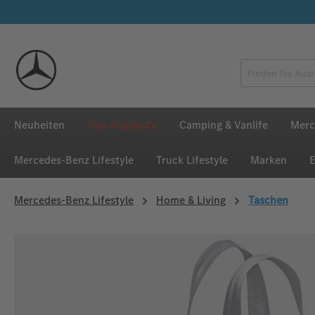
 Hauptinhalt springen
Zur Suche springen
Zur Hauptnavigation springen
Neuheiten
Top-Angebote
Camping & Vanlife
Merc
Mercedes‑Benz Lifestyle
Truck Lifestyle
Marken
E
Mercedes‑Benz Lifestyle
Home & Living
Taschen
Bildergalerie überspringen