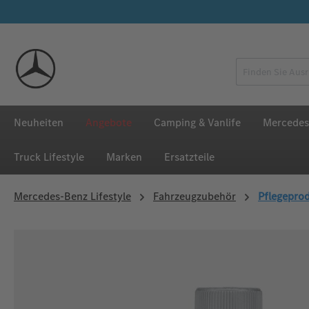
 Hauptinhalt springen
Zur Suche springen
Zur Hauptnavigation springen
Neuheiten
Angebote
Camping & Vanlife
Mercedes
Truck Lifestyle
Marken
Ersatzteile
Mercedes‑Benz Lifestyle
Fahrzeugzubehör
Pflegepro
Bildergalerie überspringen