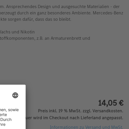
rm. Ansprechendes Design und ausgesuchte Materialien - der
berzeugt durch ein ganz besonderes Ambiente. Mercedes-Benz
kte sorgen dafür, dass das so bleibt.
Wachs und Nikotin
stoffkomponenten, z.B. an Armaturenbrett und
14,05 €
Preis inkl. 19 % MwSt. zzgl. Versandkosten.
 Mehrwertsteuer wird im Checkout nach Lieferland angepasst.
Informationen zu Versand und MwSt.