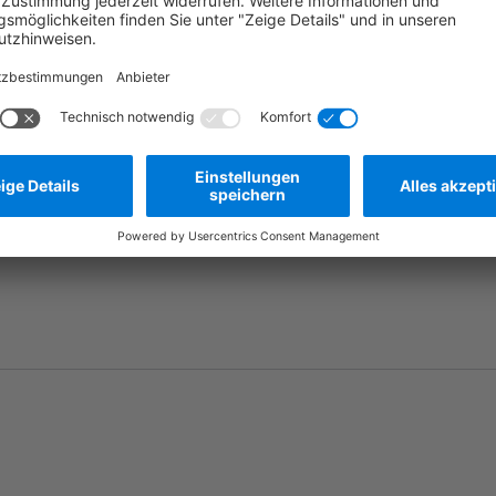
Frage stellen
Zum Merkzettel hinzufügen
Herstellernummer:
A0019869