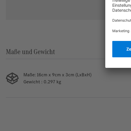
Maße und Gewicht
Maße:
16cm x 9cm x 3cm (LxBxH)
Gewicht
: 0.297 kg