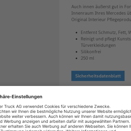
Auch innen äußerst gut in Fo
Innenraum Ihres Mercedes
ü
Original Interieur Pflegeprodu
Entfernt Schmutz, Fett, 
Reinigt und pflegt Kunst
Türverkleidungen
Silikonfrei
250 ml
Sicherheitsdatenblatt
Die tatsächliche