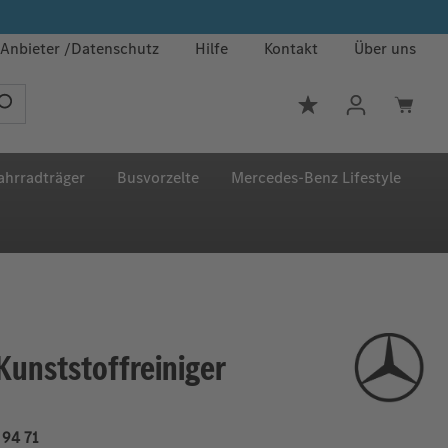
Anbieter
Datenschutz
Hilfe
Kontakt
Über uns
Du hast 0 Produkt
ahrradträger
Busvorzelte
Mercedes‑Benz Lifestyle
unststoffreiniger
94 71