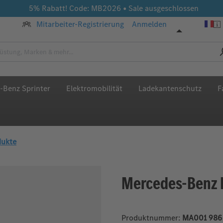
5% Rabatt! Code: MB2026 • Sale ausgeschlossen
Mitarbeiter-Registrierung
Anmelden
-Benz Sprinter
Elektromobilität
Ladekantenschutz
F
dukte
Mercedes-Benz K
Produktnummer:
MA001 986 