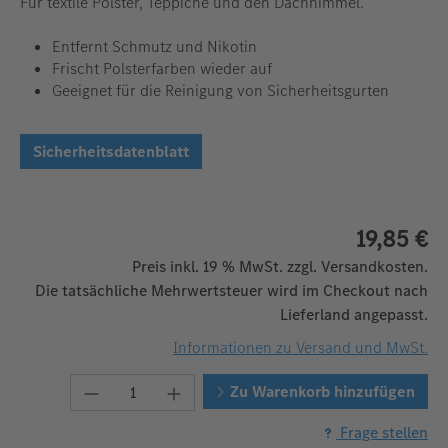
Für textile Polster, Teppiche und den Dachhimmel.
Entfernt Schmutz und Nikotin
Frischt Polsterfarben wieder auf
Geeignet für die Reinigung von Sicherheitsgurten
Sicherheitsdatenblatt
19,85 €
Preis inkl. 19 % MwSt. zzgl. Versandkosten.
Die tatsächliche Mehrwertsteuer wird im Checkout nach
Lieferland angepasst.
Informationen zu Versand und MwSt.
Produkt Anzahl: Gib den gewünschten We
Zu Warenkorb hinzufügen
Frage stellen