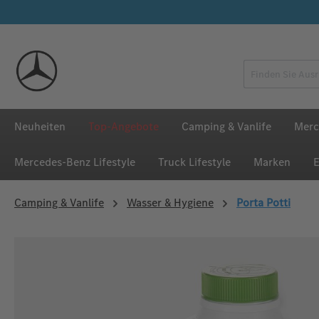
 Hauptinhalt springen
Zur Suche springen
Zur Hauptnavigation springen
Neuheiten
Top-Angebote
Camping & Vanlife
Merc
Mercedes‑Benz Lifestyle
Truck Lifestyle
Marken
E
Camping & Vanlife
Wasser & Hygiene
Porta Potti
Bildergalerie überspringen