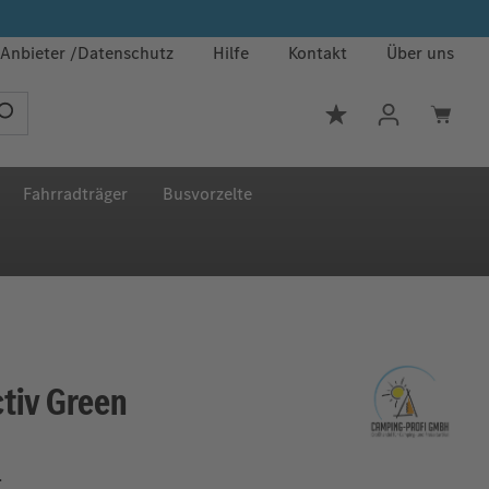
Anbieter
Datenschutz
Hilfe
Kontakt
Über uns
Du hast 0 Produkt
Fahrradträger
Busvorzelte
ctiv Green
4