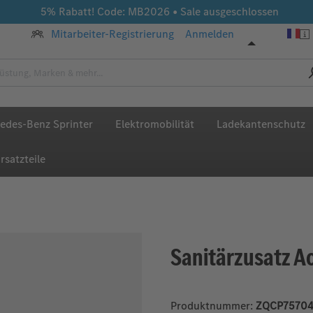
5% Rabatt! Code: MB2026 • Sale ausgeschlossen
Mitarbeiter-Registrierung
Anmelden
edes-Benz Sprinter
Elektromobilität
Ladekantenschutz
rsatzteile
Sanitärzusatz A
Produktnummer:
ZQCP7570