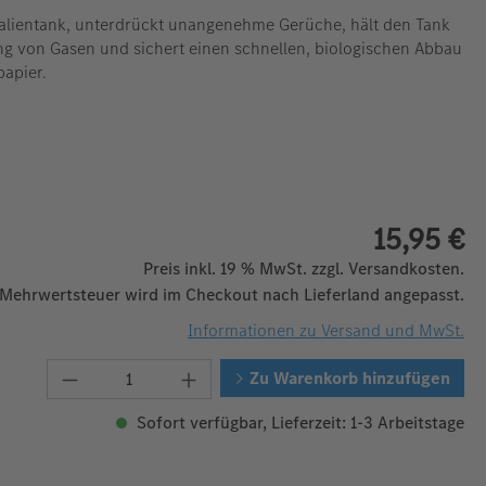
kalientank, unterdrückt unangenehme Gerüche, hält den Tank
ung von Gasen und sichert einen schnellen, biologischen Abbau
papier.
15,95 €
Preis inkl. 19 % MwSt. zzgl. Versandkosten.
 Mehrwertsteuer wird im Checkout nach Lieferland angepasst.
Informationen zu Versand und MwSt.
Produkt Anzahl: Gib den gewünschten W
Zu Warenkorb hinzufügen
Sofort verfügbar, Lieferzeit: 1-3 Arbeitstage