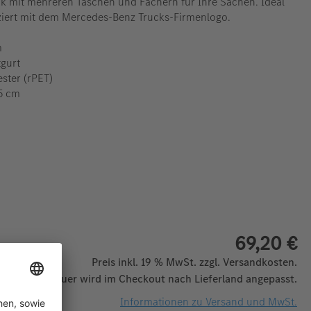
ck mit mehreren Taschen und Fächern für Ihre Sachen. Ideal
ziert mit dem Mercedes-Benz Trucks-Firmenlogo.
m
tgurt
ester (rPET)
15 cm
69,20 €
Preis inkl. 19 % MwSt. zzgl. Versandkosten.
 Mehrwertsteuer wird im Checkout nach Lieferland angepasst.
Informationen zu Versand und MwSt.