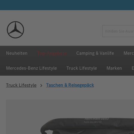
 Hauptinhalt springen
Zur Suche springen
Zur Hauptnavigation springen
Neuheiten
Top-Angebote
Camping & Vanlife
Merc
Mercedes‑Benz Lifestyle
Truck Lifestyle
Marken
E
Truck Lifestyle
Taschen & Reisegepäck
Bildergalerie überspringen