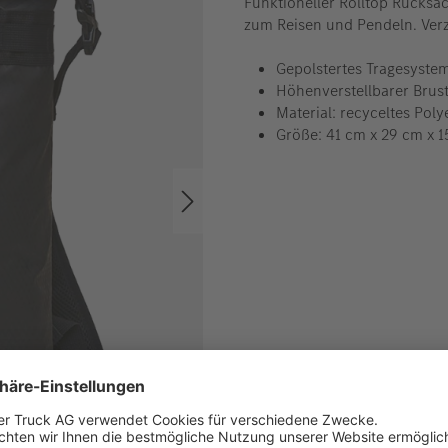
Funktioneller Rolltop Rucksa
zum Reisen und Pendeln. Ver
Gepolstertes Tragesyste
Höhenverstellbarer Brus
Material: recyceltes Poly
Größe: 41 cm x 29 cm x 
Die tatsächliche