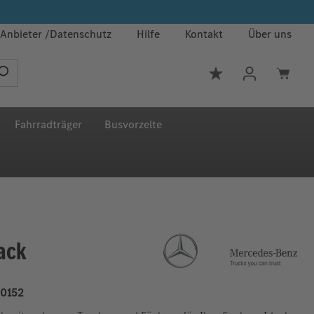
Anbieter
Datenschutz
Hilfe
Kontakt
Über uns
Du hast 0 Produkt
Fahrradträger
Busvorzelte
ack
0152