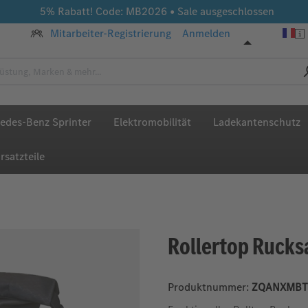
5% Rabatt! Code: MB2026 • Sale ausgeschlossen
Mitarbeiter-Registrierung
Anmelden
edes-Benz Sprinter
Elektromobilität
Ladekantenschutz
rsatzteile
Rollertop Rucks
Produktnummer:
ZQANXMBT