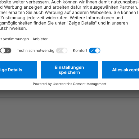
Frage stellen
Zum Merkzettel hinzufügen
Herstellernummer:
MBT0152