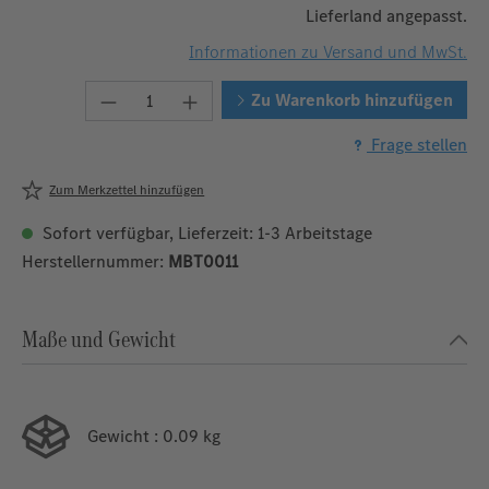
Lieferland angepasst.
Informationen zu Versand und MwSt.
Produkt Anzahl: Gib den gewünschten W
Zu Warenkorb hinzufügen
Frage stellen
Zum Merkzettel hinzufügen
Sofort verfügbar, Lieferzeit: 1-3 Arbeitstage
Herstellernummer:
MBT0011
Maße und Gewicht
Gewicht
: 0.09 kg