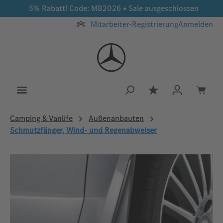
5% Rabatt! Code: MB2026 • Sale ausgeschlossen
Zum Hauptinhalt springen
Mitarbeiter-Registrierung
Anmelden
Du hast 0 Produkt
Camping & Vanlife
Außenanbauten
Schmutzfänger, Wind- und Regenabweiser
Bildergalerie überspringen