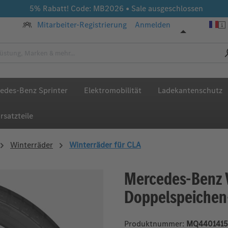
5% Rabatt! Code: MB2026 • Sale ausgeschlossen
Mitarbeiter-Registrierung
Anmelden
edes-Benz Sprinter
Elektromobilität
Ladekantenschutz
rsatzteile
Winterräder
Winterräder für CLA
Mercedes-Benz 
Doppelspeichen
Produktnummer:
MQ4401415