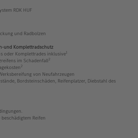
system RDK HUF
ckung und Radbolzen
en-und Komplettradschutz
1
ns oder Komplettrades inklusive
2
zreifens im Schadenfall
2
agekosten
e Werksbereifung von Neufahrzeugen
stände, Bordsteinschäden, Reifenplatzer, Diebstahl des
dingungen.
je beschädigtem Reifen