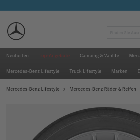
 Hauptinhalt springen
Zur Suche springen
Zur Hauptnavigation springen
Neuheiten
Top-Angebote
Camping & Vanlife
Merc
Mercedes‑Benz Lifestyle
Truck Lifestyle
Marken
E
Mercedes‑Benz Lifestyle
Mercedes-Benz Räder & Reifen
Bildergalerie überspringen