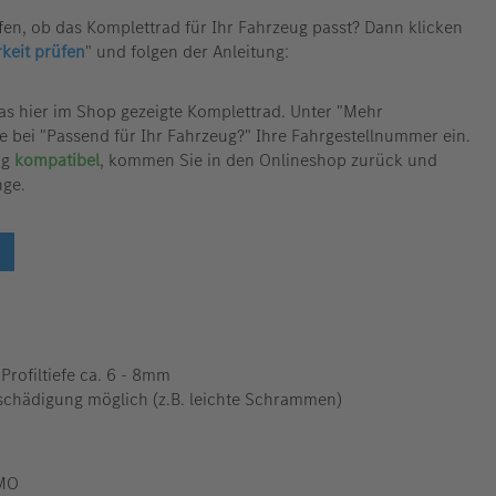
fen, ob das Komplettrad für Ihr Fahrzeug passt? Dann klicken
rkeit prüfen
" und folgen der Anleitung:
das hier im Shop gezeigte Komplettrad. Unter "Mehr
e bei "Passend für Ihr Fahrzeug?" Ihre Fahrgestellnummer ein.
ug
kompatibel
, kommen Sie in den Onlineshop zurück und
nge.
Profiltiefe ca. 6 - 8mm
schädigung möglich (z.B. leichte Schrammen)
 MO