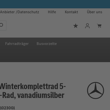
Anbieter
Datenschutz
Hilfe
Kontakt
Über uns
Du hast 0 Produkt
Fahrradträger
Busvorzelte
Winterkomplettrad 5-
-Rad, vanadiumsilber
10230G1