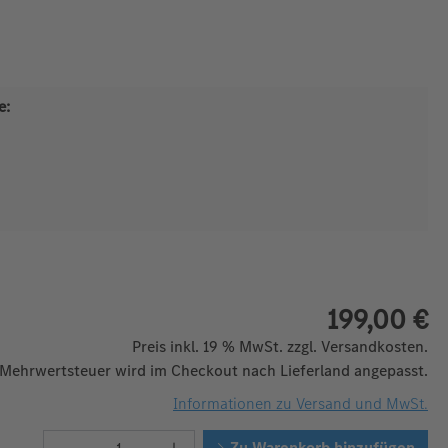
e:
199,00 €
Preis inkl. 19 % MwSt. zzgl. Versandkosten.
 Mehrwertsteuer wird im Checkout nach Lieferland angepasst.
Informationen zu Versand und MwSt.
Produkt Anzahl: Gib den gewünschten W
Zu Warenkorb hinzufügen