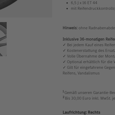
6,5 J x 16 ET 44
mit Reifendruckkontroll
Hinweis:
ohne Radnabenabde
Inklusive 36-monatigen Reif
✓ Bei jedem Kauf eines Reife
✓ Kostenerstattung des Ersat
✓ Volle Übernahme der Mont
✓ Optional erhältlich für di
✓ Gilt für eingefahrene Gegen
Reifens, Vandalismus
1
Gemäß unseren Garantie-Be
2
Bis 30,00 Euro inkl. MwSt. 
auswählen
Laufrichtung:
Rechts