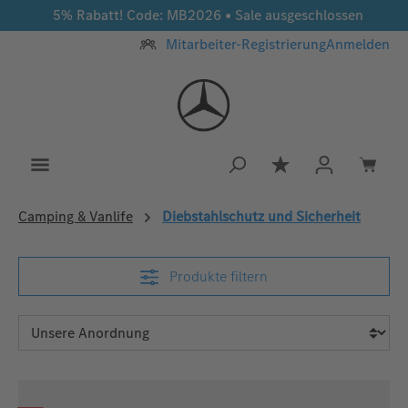
5% Rabatt! Code: MB2026 • Sale ausgeschlossen
Zum Hauptinhalt springen
Mitarbeiter-Registrierung
Anmelden
Du hast 0 Produkt
Camping & Vanlife
Diebstahlschutz und Sicherheit
Produkte filtern