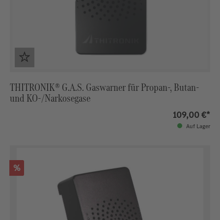
THITRONIK® G.A.S. Gaswarner für Propan-, Butan-
und KO-/Narkosegase
109,00 €*
Auf Lager
Rabatt
%