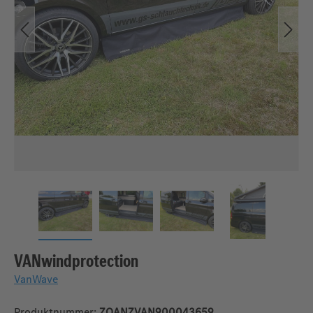
VANwindprotection
VanWave
Produktnummer:
ZQANZVAN900043659