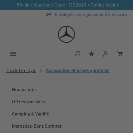
5% de réduction ! Code : MB2026 • Soldes exclus
Passer au contenu principal
Employés-enregistrement
S'inscrire
Vous avez 0 article
Truck Lifestyle
Accessoires et usage quotidien
Nouveautés
Offres spéciales
Camping & Vanlife
Mercedes-Benz Sprinter