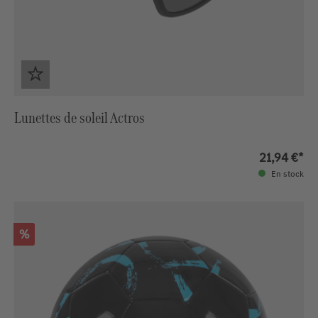
Lunettes de soleil Actros
21,94 €*
En stock
Réduction
%