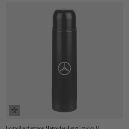
Bouteille thermos Mercedes-Benz Trucks 1L