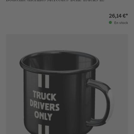
26,14 €*
En stock