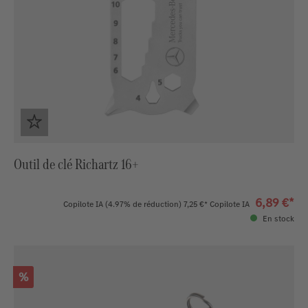
Outil de clé Richartz 16+
6,89 €*
Copilote IA
(4.97% de réduction)
7,25 €*
Copilote IA
En stock
Réduction
%