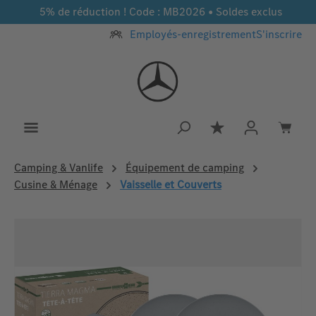
5% de réduction ! Code : MB2026 • Soldes exclus
Passer au contenu principal
Employés-enregistrement
S'inscrire
Vous avez 0 article
Camping & Vanlife
Équipement de camping
Cusine & Ménage
Vaisselle et Couverts
Ignorer la galerie d'images