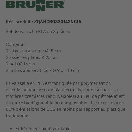
Réf. produit :
ZQANCB0830143NC16
Set de vaisselle PLA de 8 pièces
Contenu :
2 assiettes à soupe Ø 21 cm
2 assiettes plates Ø 25 cm
2 bols Ø 15 cm
2 tasses à anse 30 cd - Ø 9 x H10 cm
La vaisselle en PLA est fabriquée par polymérisation
d'acide lactique issu de plantes (maïs, canne à sucre --> )
matières premières renouvelables) au lieu de pétrole et est
en outre biodégradable ou compostable. Il génère environ
60% d'émissions de CO2 en moins par rapport au plastique
traditionnel.
Entièrement biodégradable.