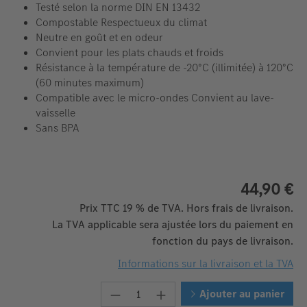
Testé selon la norme DIN EN 13432
Compostable Respectueux du climat
Neutre en goût et en odeur
Convient pour les plats chauds et froids
Résistance à la température de -20°C (illimitée) à 120°C
(60 minutes maximum)
Compatible avec le micro-ondes Convient au lave-
vaisselle
Sans BPA
44,90 €
Prix TTC 19 % de TVA. Hors frais de livraison.
La TVA applicable sera ajustée lors du paiement en
fonction du pays de livraison.
Informations sur la livraison et la TVA
Quantité de produit : Entrez la 
Ajouter au panier