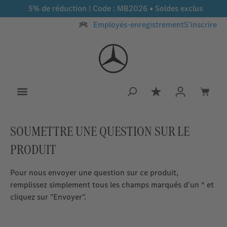
5% de réduction ! Code : MB2026 • Soldes exclus
Passer au contenu principal
Employés-enregistrement
S'inscrire
Vous avez 0 article
SOUMETTRE UNE QUESTION SUR LE
PRODUIT
Pour nous envoyer une question sur ce produit,
remplissez simplement tous les champs marqués d'un * et
cliquez sur "Envoyer".