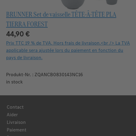
BRUNNER Set de vaisselle TÊTE-Â-TÊTE PLA
TIERRA FOREST
44,90 €
Prix TTC 19 % de TVA. Hors frais de livraison.<br /> La TVA
applicable sera ajustée lors du paiement en fonction du
pays de livraison.
Produkt-Nr. : ZQANCB0830143NC16
in stock
Contact
Aider
Livraison
Paiement