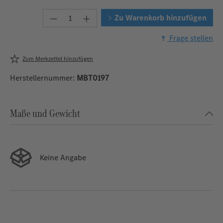
Produkt Anzahl: Gib den gewünschten W
Zu Warenkorb hinzufügen
Frage stellen
Zum Merkzettel hinzufügen
Herstellernummer:
MBT0197
Maße und Gewicht
Keine Angabe