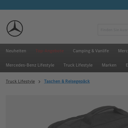
 Hauptinhalt springen
Zur Suche springen
Zur Hauptnavigation springen
Neuheiten
Top-Angebote
Camping & Vanlife
Merc
Mercedes‑Benz Lifestyle
Truck Lifestyle
Marken
E
Truck Lifestyle
Taschen & Reisegepäck
Bildergalerie überspringen