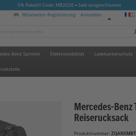
5% Rabatt! Code: MB2026 • Sale ausgeschlossen
Mitarbeiter-Registrierung
Anmelden
edes-Benz Sprinter
Elektromobilität
Ladekantenschutz
rsatzteile
Mercedes-Benz 
Reiserucksack
Produktnummer:
ZQANXMBT