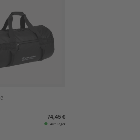
he
74,45 €
Auf Lager