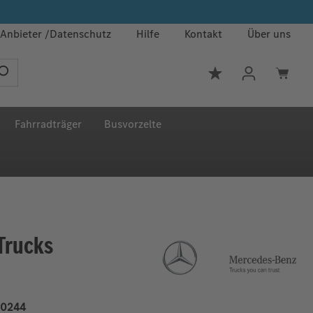
Anbieter
Datenschutz
Hilfe
Kontakt
Über uns
Du hast 0 Produkt
Fahrradträger
Busvorzelte
Trucks
0244