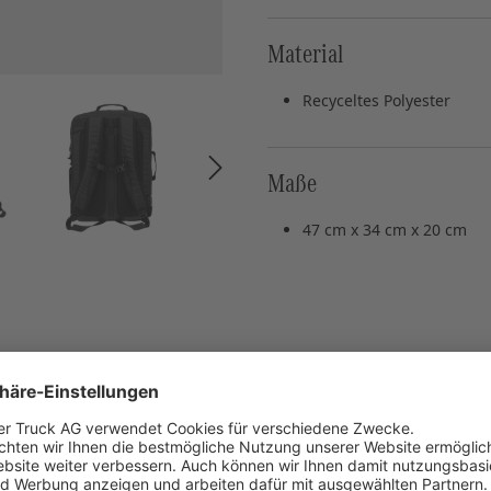
Material
Recyceltes Polyester
Maße
47 cm x 34 cm x 20 cm
Die tatsächliche