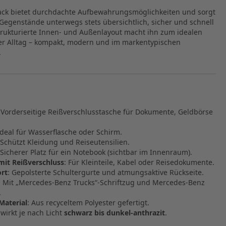
sack bietet durchdachte Aufbewahrungsmöglichkeiten und sorgt
 Gegenstände unterwegs stets übersichtlich, sicher und schnell
strukturierte Innen- und Außenlayout macht ihn zum idealen
der Alltag – kompakt, modern und im markentypischen
.
: Vorderseitige Reißverschlusstasche für Dokumente, Geldbörse
Ideal für Wasserflasche oder Schirm.
 Schützt Kleidung und Reiseutensilien.
 Sicherer Platz für ein Notebook (sichtbar im Innenraum).
mit Reißverschluss
: Für Kleinteile, Kabel oder Reisedokumente.
rt
: Gepolsterte Schultergurte und atmungsaktive Rückseite.
: Mit „Mercedes‑Benz Trucks“-Schriftzug und Mercedes‑Benz
.
Material
: Aus recyceltem Polyester gefertigt.
 wirkt je nach Licht
schwarz bis dunkel‑anthrazit
.