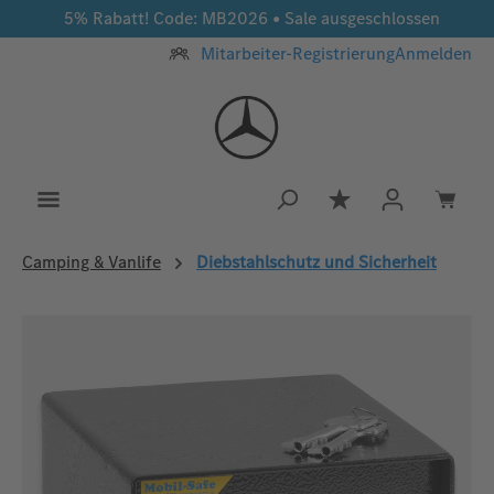
5% Rabatt! Code: MB2026 • Sale ausgeschlossen
Zum Hauptinhalt springen
Mitarbeiter-Registrierung
Anmelden
Du hast 0 Produkt
Camping & Vanlife
Diebstahlschutz und Sicherheit
Bildergalerie überspringen