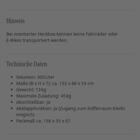
Hinweis
Bei montierter Heckbox können keine Fahrräder oder
E‑Bikes transportiert werden.
Technische Daten
Volumen: 300 Liter
Maße (B x H x T): ca. 153 x 66 x 53 cm
Gewicht: 13 kg
Maximale Zuladung: 45 kg
Abschließbar: Ja
Abklappfunktion: Ja (Zugang zum Kofferraum bleibt
möglich)
Packmaß ca. 158 x 55 x 67